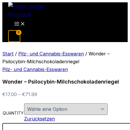
Zum
Inhalt
springen
Main
Menu
Start
/
Pilz- und Cannabis-Esswaren
/ Wonder –
Psilocybin-Milchschokoladenriegel
Pilz- und Cannabis-Esswaren
Wonder – Psilocybin-Milchschokoladenriegel
Preisspanne:
€
17.00
–
€
71.99
€17.00
bis
QUANTITY
€71.99
Zurücksetzen
Wonder