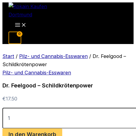
Zum
Inhalt
springen
Main
Menu
Start
/
Pilz- und Cannabis-Esswaren
/ Dr. Feelgood –
Schildkrötenpower
Pilz- und Cannabis-Esswaren
Dr. Feelgood – Schildkrötenpower
€
17.50
Dr.
Feelgood
–
Schildkrötenpower
In den Warenkorb
Menge