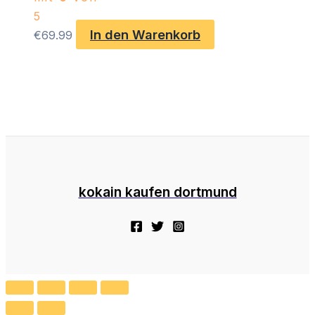
5
In den Warenkorb
€
69.99
kokain kaufen dortmund