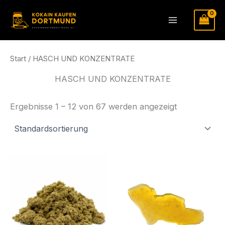
Zum
Inhalt
Main
springen
Menu
Start
/ HASCH UND KONZENTRATE
HASCH UND KONZENTRATE
Ergebnisse 1 – 12 von 67 werden angezeigt