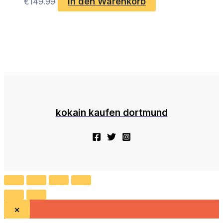
In den Warenkorb
€
149.99
kokain kaufen dortmund
×