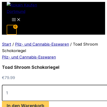
Zum
Inhalt
springen
Main
Menu
Start
/
Pilz- und Cannabis-Esswaren
/ Toad Shroom
Schokoriegel
Pilz- und Cannabis-Esswaren
Toad Shroom Schokoriegel
€
79.99
Toad
Shroom
Schokoriegel
Menge
In den Warenkorb