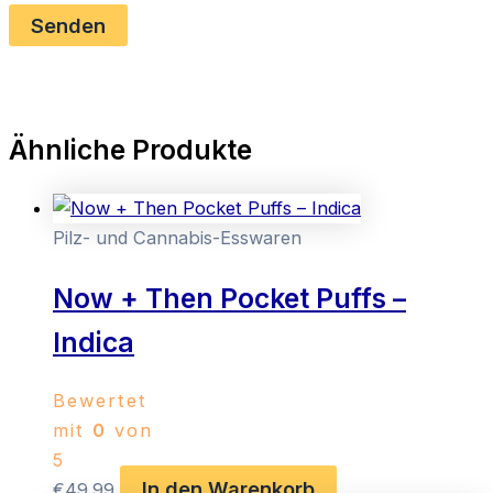
Ähnliche Produkte
Pilz- und Cannabis-Esswaren
Now + Then Pocket Puffs –
Indica
Bewertet
mit
0
von
5
In den Warenkorb
€
49.99