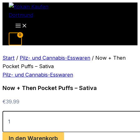
Zum
Inhalt
springen
Main
Menu
Start
/
Pilz- und Cannabis-Esswaren
/ Now + Then
Pocket Puffs – Sativa
Pilz- und Cannabis-Esswaren
Now + Then Pocket Puffs – Sativa
€
39.99
Now
+
Then
Pocket
In den Warenkorb
Puffs