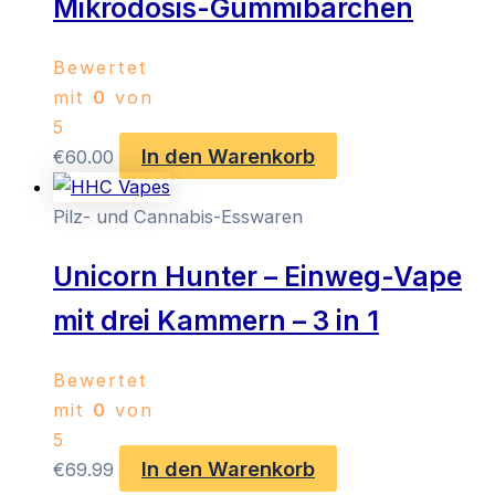
Mikrodosis-Gummibärchen
Bewertet
mit
0
von
5
In den Warenkorb
€
60.00
Pilz- und Cannabis-Esswaren
Unicorn Hunter – Einweg-Vape
mit drei Kammern – 3 in 1
Bewertet
mit
0
von
5
In den Warenkorb
€
69.99