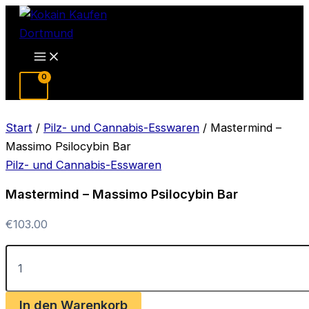
Zum
Inhalt
springen
Main
Menu
Start
/
Pilz- und Cannabis-Esswaren
/ Mastermind –
Massimo Psilocybin Bar
Pilz- und Cannabis-Esswaren
Mastermind – Massimo Psilocybin Bar
€
103.00
Mastermind
–
Massimo
Psilocybin
In den Warenkorb
Bar