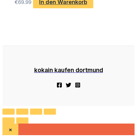
In den Warenkorb
€
69.99
kokain kaufen dortmund
×