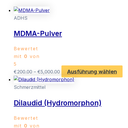
ADHS
MDMA-Pulver
Bewertet
mit
0
von
5
Ausführung wählen
Preisspanne:
Di
€
200.00
–
€
5,000.00
€200.00
Pr
bis
we
Schmerzmittel
€5,000.00
me
Dilaudid (Hydromorphon)
Va
au
Di
Bewertet
Op
mit
0
von