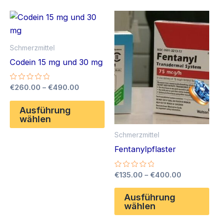
Produktseite
Va
gewählt
auf
werden
Di
Schmerzmittel
Op
Codein 15 mg und 30 mg
kö
au
Preisspanne:
Bewertet
€
260.00
–
€
490.00
de
mit
€260.00
0
Dieses
Pr
bis
von
Ausführung
Produkt
5
€490.00
wählen
ge
weist
we
Schmerzmittel
mehrere
Fentanylpflaster
Varianten
auf.
Preisspan
Bewertet
€
135.00
–
€
400.00
Die
mit
€135.00
0
Di
bis
Optionen
von
Ausführung
Pr
5
€400.00
wählen
können
we