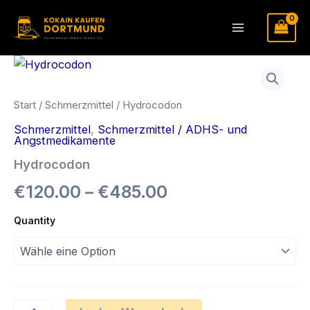
Zum
Inhalt
Main
springen
Menu
Start
/
Schmerzmittel
/ Hydrocodon
Schmerzmittel
,
Schmerzmittel / ADHS- und
Angstmedikamente
Hydrocodon
Preisspanne:
€
120.00
–
€
485.00
€120.00
Quantity
bis
€485.00
Hydrocodon