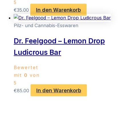
5
In den Warenkorb
€
35.00
Pilz- und Cannabis-Esswaren
Dr. Feelgood – Lemon Drop
Ludicrous Bar
Bewertet
mit
0
von
5
In den Warenkorb
€
85.00