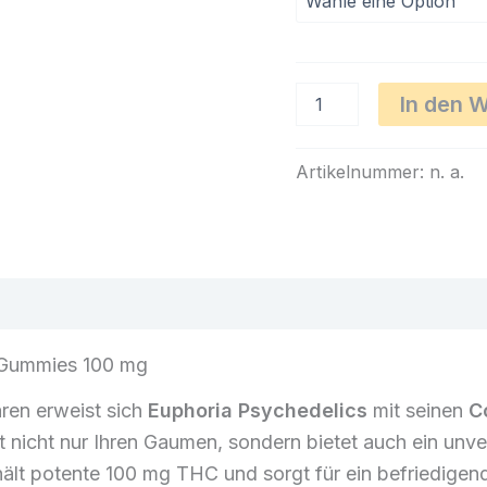
Euphoria
In den 
Psychedelics
–
Zuckerwatte-
Artikelnummer:
n. a.
THC-
Gummibärchen
100
mg
Menge
n
Rezensionen (0)
 Gummies 100 mg
ren erweist sich
Euphoria Psychedelics
mit seinen
C
 nicht nur Ihren Gaumen, sondern bietet auch ein unver
ält potente 100 mg THC und sorgt für ein befriedigen