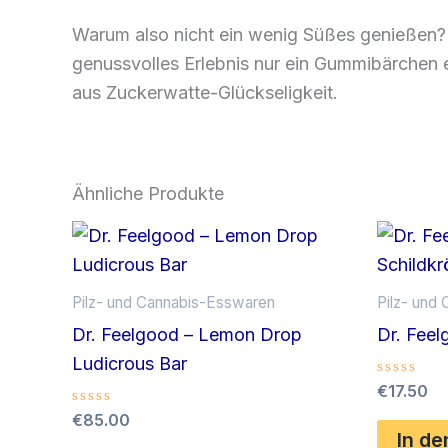
Warum also nicht ein wenig Süßes genießen?
genussvolles Erlebnis nur ein Gummibärchen 
aus Zuckerwatte-Glückseligkeit.
Ähnliche Produkte
Pilz- und Cannabis-Esswaren
Pilz- und
Dr. Feelgood – Lemon Drop
Dr. Feel
Ludicrous Bar
Bewertet
€
17.50
mit
Bewertet
€
85.00
0
mit
von
In d
0