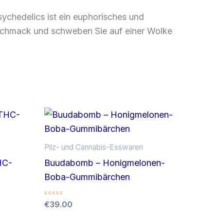
chedelics ist ein euphorisches und
eschmack und schweben Sie auf einer Wolke
Pilz- und Cannabis-Esswaren
HC-
Buudabomb – Honigmelonen-
Boba-Gummibärchen
Bewertet
€
39.00
mit
0