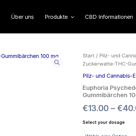
Über uns
Produkte
CBD Informationen
Start
/
Pilz- und Cann
Zuckerwatte-THC-Gu
Pilz- und Cannabis-
Euphoria Psyched
Gummibärchen 1
€
13.00
–
€
40
Select your dosage