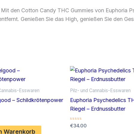
 Mit den Cotton Candy THC Gummies von Euphoria Psy
entfernt. Genießen Sie das High, genießen Sie den G
 Cannabis-Esswaren
Pilz- und Cannabis-Esswaren
good – Schildkrötenpower
Euphoria Psychedelics T
Riegel – Erdnussbutter
Bewertet
€
34.00
mit
en Warenkorb
0