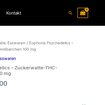
Suchen
Kontakt
abis-Esswaren
/ Euphoria Psychedelics –
mmibärchen 100 mg
Esswaren
elics – Zuckerwatte-THC-
00 mg
Preisspanne:
.00
€13.00
bis