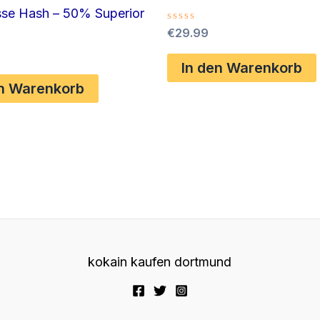
se Hash – 50% Superior
Bewertet
€
29.99
mit
0
von
In den Warenkorb
5
en Warenkorb
kokain kaufen dortmund