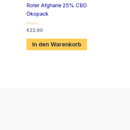
Roter Afghane 25% CBD
Ökopack
Bewertet
€
22.90
mit
0
von
In den Warenkorb
5