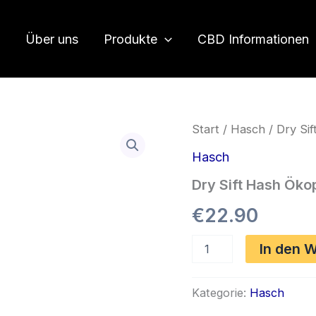
Über uns
Produkte
CBD Informationen
Start
/
Hasch
/ Dry Si
Hasch
Dry Sift Hash Öko
€
22.90
Dry
In den 
Sift
Hash
Ökopack
Kategorie:
Hasch
Menge