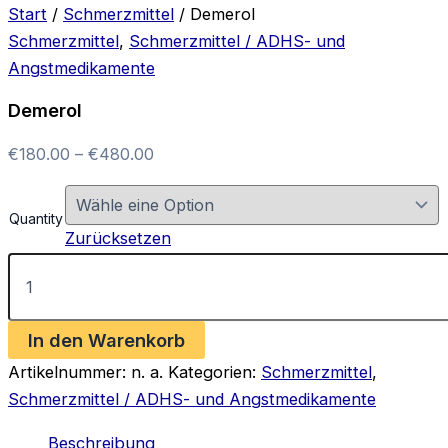
Start
/
Schmerzmittel
/ Demerol
Schmerzmittel
,
Schmerzmittel / ADHS- und
Angstmedikamente
Demerol
Preisspanne:
€
180.00
–
€
480.00
€180.00
bis
Quantity
€480.00
Zurücksetzen
Demerol
Menge
In den Warenkorb
Artikelnummer:
n. a.
Kategorien:
Schmerzmittel
,
Schmerzmittel / ADHS- und Angstmedikamente
Beschreibung