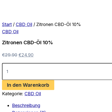
Start
/
CBD Oil
/ Zitronen CBD-Öl 10%
CBD Oil
Zitronen CBD-Öl 10%
Ursprünglicher
Aktueller
€
29.90
€
24.90
Preis
Preis
Zitronen
war:
ist:
CBD-
Öl
€29.90
€24.90.
10%
In den Warenkorb
Menge
Kategorie:
CBD Oil
Beschreibung