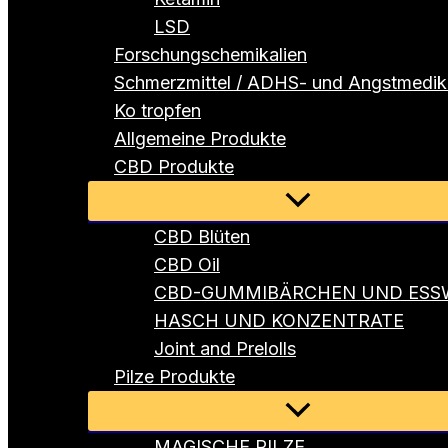
LSD
Forschungschemikalien
Schmerzmittel / ADHS- und Angstmedi
Ko tropfen
Allgemeine Produkte
CBD Produkte
Menü
umschalten
CBD Blüten
CBD Oil
CBD-GUMMIBÄRCHEN UND ESS
HASCH UND KONZENTRATE
Joint and Prelolls
Pilze Produkte
Menü
umschalten
MAGISCHE PILZE