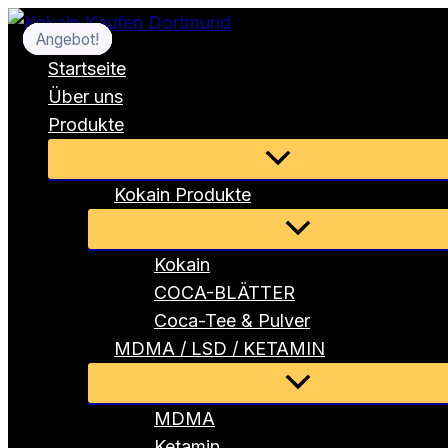
Zum
Angebot!
Angebot!
Angebot!
Angebot!
Angebot!
Angebot!
Angebot!
Angebot!
Angebot!
Inhalt
Startseite
springen
Über uns
Produkte
Menü
umschalten
Kokain Produkte
Menü
umschalten
Kokain
COCA-BLÄTTER
Coca-Tee & Pulver
MDMA / LSD / KETAMIN
Menü
umschalten
MDMA
Ketamin