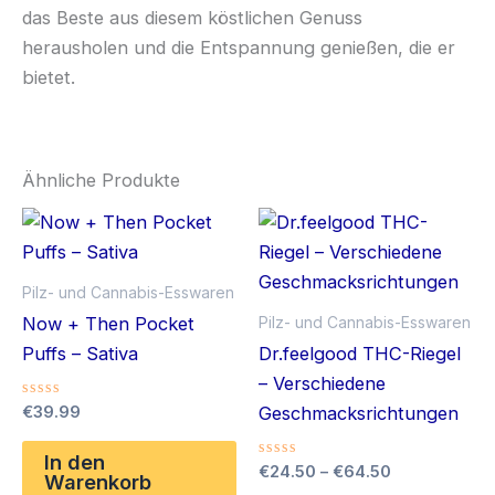
das Beste aus diesem köstlichen Genuss
herausholen und die Entspannung genießen, die er
bietet.
Ähnliche Produkte
Pilz- und Cannabis-Esswaren
Pilz- und Cannabis-Esswaren
Now + Then Pocket
Puffs – Sativa
Dr.feelgood THC-Riegel
– Verschiedene
Bewertet
€
39.99
Geschmacksrichtungen
mit
0
von
In den
Bewertet
Preisspanne
€
24.50
–
€
64.50
5
Warenkorb
mit
€24.50