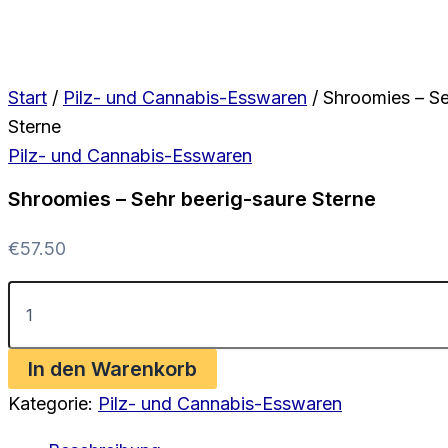
Start
/
Pilz- und Cannabis-Esswaren
/ Shroomies – Se
Sterne
Pilz- und Cannabis-Esswaren
Shroomies – Sehr beerig-saure Sterne
€
57.50
Shroomies
–
Sehr
beerig-
In den Warenkorb
saure
Sterne
Kategorie:
Pilz- und Cannabis-Esswaren
Menge