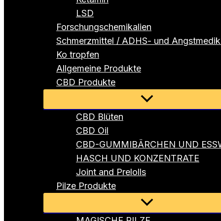
LSD
Forschungschemikalien
Schmerzmittel / ADHS- und Angstmedi
Ko tropfen
Allgemeine Produkte
CBD Produkte
Menü
umschalten
CBD Blüten
CBD Oil
CBD-GUMMIBÄRCHEN UND ESS
HASCH UND KONZENTRATE
Joint and Prelolls
Pilze Produkte
Menü
umschalten
MAGISCHE PILZE