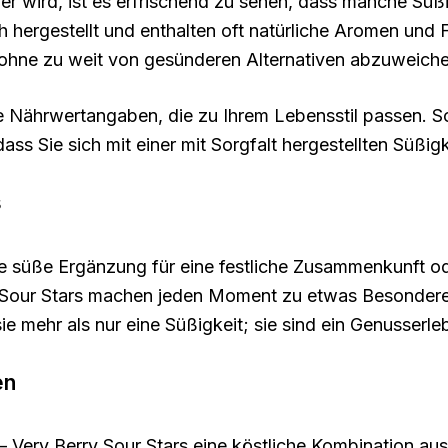
er wird, ist es erfrischend zu sehen, dass manche Süßi
hergestellt und enthalten oft natürliche Aromen und 
 ohne zu weit von gesünderen Alternativen abzuweiche
 Nährwertangaben, die zu Ihrem Lebensstil passen. So
ss Sie sich mit einer mit Sorgfalt hergestellten Süßig
s
e süße Ergänzung für eine festliche Zusammenkunft ode
 Sour Stars machen jeden Moment zu etwas Besonderem
ie mehr als nur eine Süßigkeit; sie sind ein Genusserleb
en
Very Berry Sour Stars eine köstliche Kombination aus