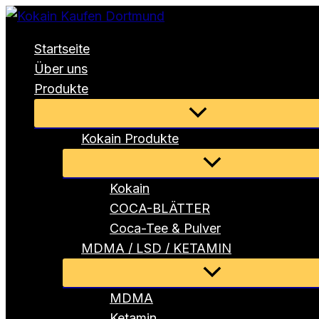
Zum
Inhalt
Startseite
springen
Über uns
Produkte
Menü
umschalten
Kokain Produkte
Menü
umschalten
Kokain
COCA-BLÄTTER
Coca-Tee & Pulver
MDMA / LSD / KETAMIN
Menü
umschalten
MDMA
Ketamin