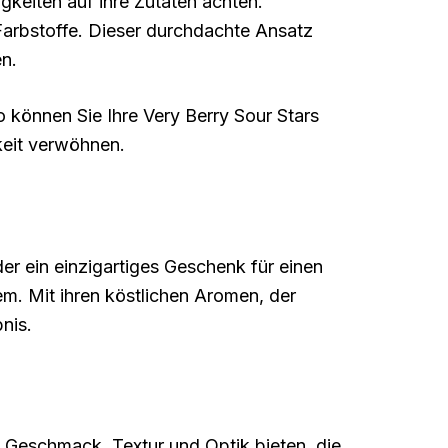
gkeiten auf ihre Zutaten achten.
Farbstoffe. Dieser durchdachte Ansatz
n.
 können Sie Ihre Very Berry Sour Stars
keit verwöhnen.
r ein einzigartiges Geschenk für einen
. Mit ihren köstlichen Aromen, der
nis.
 Geschmack, Textur und Optik bieten, die