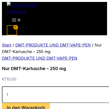
Zum
Inhalt
springen
Main
Menu
Start
/
DMT-PRODUKTE UND DMT-VAPE-PEN
/ Nur
DMT-Kartusche – 250 mg
DMT-PRODUKTE UND DMT-VAPE-PEN
Nur DMT-Kartusche – 250 mg
€
110.00
Nur
DMT-
Kartusche
–
In den Warenkorb
250