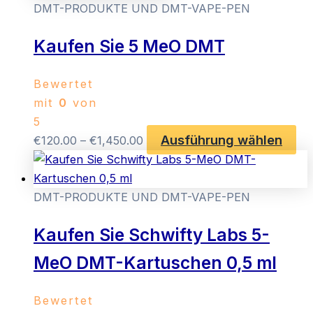
DMT-PRODUKTE UND DMT-VAPE-PEN
Kaufen Sie 5 MeO DMT
Bewertet
mit
0
von
5
Ausführung wählen
Preisspanne:
Die
€
120.00
–
€
1,450.00
€120.00
Pr
bis
wei
€1,450.00
me
DMT-PRODUKTE UND DMT-VAPE-PEN
Var
Kaufen Sie Schwifty Labs 5-
auf
Die
MeO DMT-Kartuschen 0,5 ml
Op
kö
Bewertet
auf