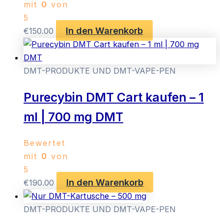
mit
0
von
der
5
Pro
In den Warenkorb
€
150.00
ge
we
DMT-PRODUKTE UND DMT-VAPE-PEN
Purecybin DMT Cart kaufen – 1
ml | 700 mg DMT
Bewertet
mit
0
von
5
In den Warenkorb
€
190.00
DMT-PRODUKTE UND DMT-VAPE-PEN