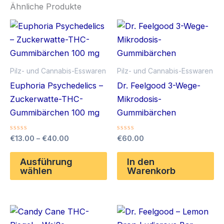
Ähnliche Produkte
Pilz- und Cannabis-Esswaren
Pilz- und Cannabis-Esswaren
Euphoria Psychedelics –
Dr. Feelgood 3-Wege-
Zuckerwatte-THC-
Mikrodosis-
Gummibärchen 100 mg
Gummibärchen
Bewertet
Preisspanne:
Bewertet
€
13.00
–
€
40.00
€
60.00
mit
mit
€13.00
0
0
Dieses
bis
von
von
Ausführung
In den
5
5
Produkt
€40.00
wählen
Warenkorb
weist
mehrere
Varianten
auf.