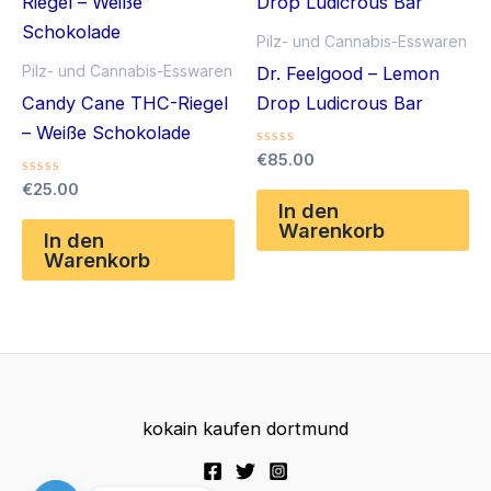
Die
Pilz- und Cannabis-Esswaren
Optionen
Pilz- und Cannabis-Esswaren
Dr. Feelgood – Lemon
können
Candy Cane THC-Riegel
Drop Ludicrous Bar
auf
– Weiße Schokolade
der
Bewertet
€
85.00
Produktseite
mit
Bewertet
€
25.00
0
gewählt
mit
von
In den
0
5
Warenkorb
werden
von
In den
5
Warenkorb
kokain kaufen dortmund