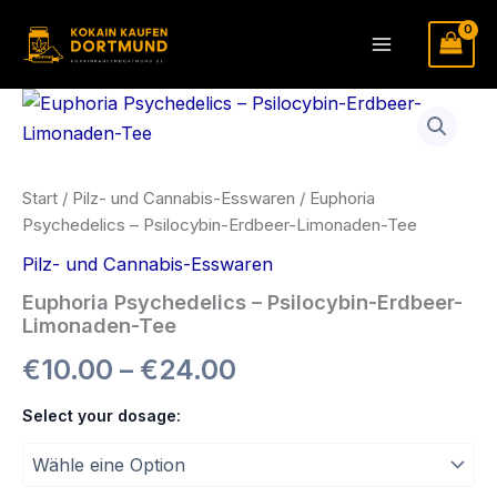
Zum
Inhalt
Main
springen
Menu
Start
/
Pilz- und Cannabis-Esswaren
/ Euphoria
Psychedelics – Psilocybin-Erdbeer-Limonaden-Tee
Pilz- und Cannabis-Esswaren
Euphoria Psychedelics – Psilocybin-Erdbeer-
Limonaden-Tee
Preisspanne:
€
10.00
–
€
24.00
€10.00
Select your dosage:
bis