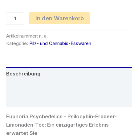
€24.00
Euphoria
In den Warenkorb
Psychedelics
–
Psilocybin-
Artikelnummer:
n. a.
Erdbeer-
Kategorie:
Pilz- und Cannabis-Esswaren
Limonaden-
Tee
Menge
Beschreibung
Zusätzliche Informationen
Rezensionen (0)
Euphoria Psychedelics – Psilocybin-Erdbeer-
Limonaden-Tee: Ein einzigartiges Erlebnis
erwartet Sie