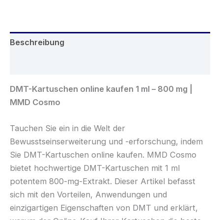
ml
–
800
mg
Beschreibung
|
MMD
Rezensionen (0)
Cosmo
Menge
DMT-Kartuschen online kaufen 1 ml – 800 mg |
MMD Cosmo
Tauchen Sie ein in die Welt der
Bewusstseinserweiterung und -erforschung, indem
Sie DMT-Kartuschen online kaufen. MMD Cosmo
bietet hochwertige DMT-Kartuschen mit 1 ml
potentem 800-mg-Extrakt. Dieser Artikel befasst
sich mit den Vorteilen, Anwendungen und
einzigartigen Eigenschaften von DMT und erklärt,