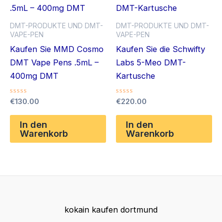
Die
kö
Optionen
au
DMT-PRODUKTE UND DMT-
DMT-PRODUKTE UND DMT-
können
de
VAPE-PEN
VAPE-PEN
auf
Pr
Kaufen Sie MMD Cosmo
Kaufen Sie die Schwifty
der
ge
DMT Vape Pens .5mL –
Labs 5-Meo DMT-
Produktseite
we
400mg DMT
Kartusche
gewählt
werden
Bewertet
Bewertet
€
130.00
€
220.00
mit
mit
0
0
von
von
In den
In den
5
5
Warenkorb
Warenkorb
kokain kaufen dortmund