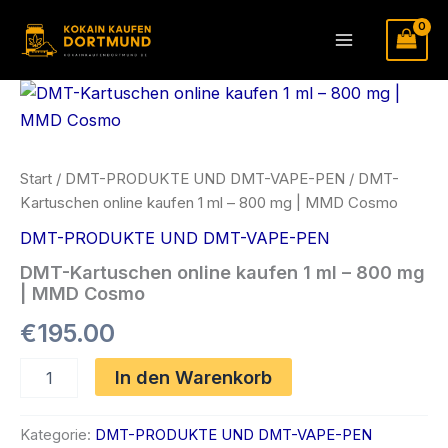
Zum
Inhalt
Main
springen
Menu
Start
/
DMT-PRODUKTE UND DMT-VAPE-PEN
/ DMT-
Kartuschen online kaufen 1 ml – 800 mg | MMD Cosmo
DMT-PRODUKTE UND DMT-VAPE-PEN
DMT-Kartuschen online kaufen 1 ml – 800 mg
| MMD Cosmo
€
195.00
DMT-
In den Warenkorb
Kartuschen
online
kaufen
Kategorie:
DMT-PRODUKTE UND DMT-VAPE-PEN
1