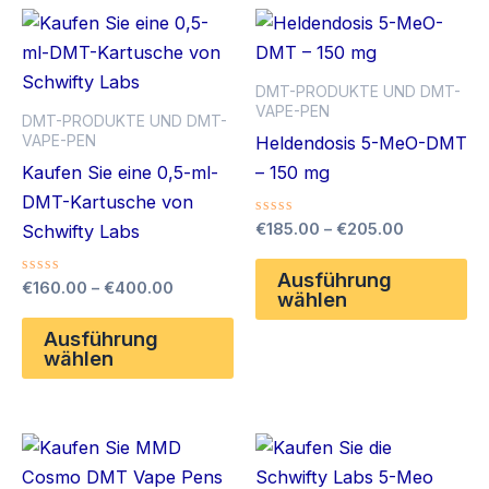
DMT-PRODUKTE UND DMT-
VAPE-PEN
DMT-PRODUKTE UND DMT-
VAPE-PEN
Heldendosis 5-MeO-DMT
Kaufen Sie eine 0,5-ml-
– 150 mg
DMT-Kartusche von
Bewertet
Preisspan
€
185.00
–
€
205.00
Schwifty Labs
mit
€185.00
0
Di
bis
von
Ausführung
Bewertet
Preisspanne:
€
160.00
–
€
400.00
5
Pr
€205.00
wählen
mit
€160.00
0
Dieses
we
bis
von
Ausführung
5
Produkt
me
€400.00
wählen
weist
Va
mehrere
auf
Varianten
Di
auf.
Op