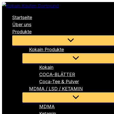
Zum
Inhalt
Startseite
springen
Über uns
Produkte
Menü
umschalten
Kokain Produkte
Menü
umschalten
Kokain
COCA-BLÄTTER
Coca-Tee & Pulver
MDMA / LSD / KETAMIN
Menü
umschalten
MDMA
Ketamin