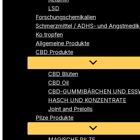
LSD
Forschungschemikalien
Schmerzmittel / ADHS- und Angstmedi
Ko tropfen
Allgemeine Produkte
CBD Produkte
Menü
umschalten
CBD Blüten
CBD Oil
CBD-GUMMIBÄRCHEN UND ESS
HASCH UND KONZENTRATE
Joint and Prelolls
Pilze Produkte
Menü
umschalten
MAGISCHE PILZE