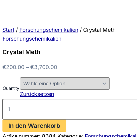
Start
/
Forschungschemikalien
/ Crystal Meth
Forschungschemikalien
Crystal Meth
Preisspanne:
€
200.00
–
€
3,700.00
€200.00
bis
Quantity
€3,700.00
Zurücksetzen
Crystal
Meth
Menge
In den Warenkorb
Artikelnummer:
8384
Kategorie:
Forschungschemikal