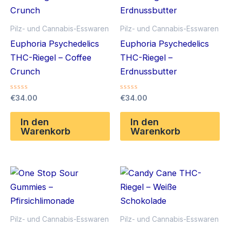
Pilz- und Cannabis-Esswaren
Pilz- und Cannabis-Esswaren
Euphoria Psychedelics
Euphoria Psychedelics
THC-Riegel – Coffee
THC-Riegel –
Crunch
Erdnussbutter
Bewertet
Bewertet
€
34.00
€
34.00
mit
mit
0
0
von
von
In den
In den
5
5
Warenkorb
Warenkorb
Pilz- und Cannabis-Esswaren
Pilz- und Cannabis-Esswaren