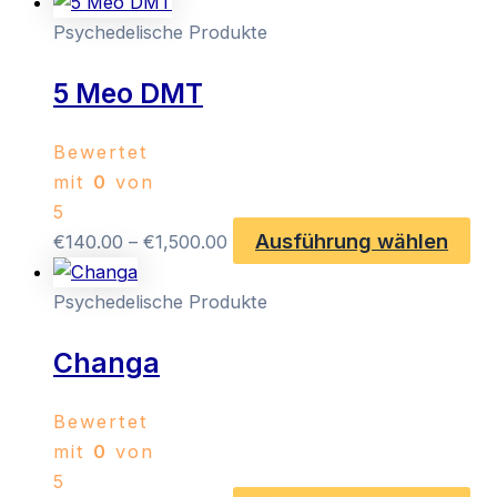
Psychedelische Produkte
5 Meo DMT
Bewertet
mit
0
von
5
Ausführung wählen
Preisspanne:
Die
€
140.00
–
€
1,500.00
€140.00
Pr
bis
wei
Psychedelische Produkte
€1,500.00
me
Changa
Var
auf
Die
Bewertet
Op
mit
0
von
kö
5