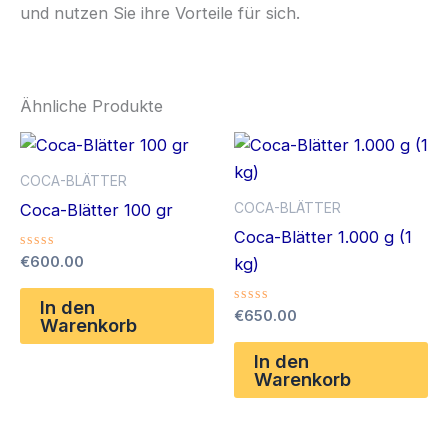
und nutzen Sie ihre Vorteile für sich.
Ähnliche Produkte
COCA-BLÄTTER
COCA-BLÄTTER
Coca-Blätter 100 gr
Coca-Blätter 1.000 g (1
Bewertet
€
600.00
kg)
mit
0
von
In den
Bewertet
€
650.00
5
Warenkorb
mit
0
von
In den
5
Warenkorb