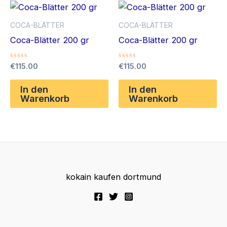
COCA-BLÄTTER
COCA-BLÄTTER
Coca-Blätter 200 gr
Coca-Blätter 200 gr
Bewertet
Bewertet
€
115.00
€
115.00
mit
mit
0
0
von
von
In den
In den
5
5
Warenkorb
Warenkorb
kokain kaufen dortmund