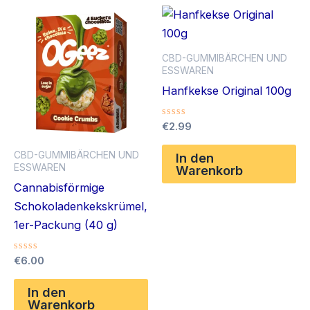
CBD-GUMMIBÄRCHEN UND
ESSWAREN
Hanfkekse Original 100g
Bewertet
€
2.99
mit
0
CBD-GUMMIBÄRCHEN UND
von
In den
5
ESSWAREN
Warenkorb
Cannabisförmige
Schokoladenkekskrümel,
1er-Packung (40 g)
Bewertet
€
6.00
mit
0
von
In den
5
Warenkorb