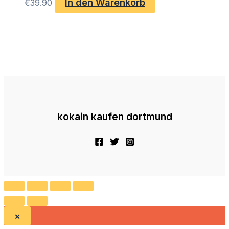
In den Warenkorb
€
39.90
kokain kaufen dortmund
×