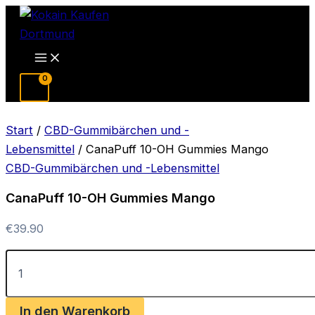
Zum
Inhalt
springen
Main
Menu
Start
/
CBD-Gummibärchen und -
Lebensmittel
/ CanaPuff 10-OH Gummies Mango
CBD-Gummibärchen und -Lebensmittel
CanaPuff 10-OH Gummies Mango
€
39.90
CanaPuff
10-
OH
Gummies
In den Warenkorb
Mango