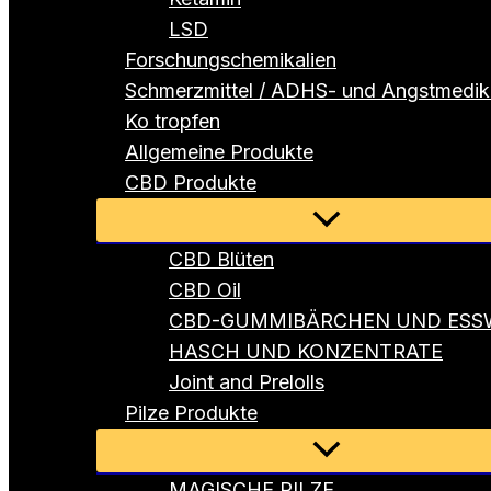
LSD
Forschungschemikalien
Schmerzmittel / ADHS- und Angstmedi
Ko tropfen
Allgemeine Produkte
CBD Produkte
Menü
umschalten
CBD Blüten
CBD Oil
CBD-GUMMIBÄRCHEN UND ESS
HASCH UND KONZENTRATE
Joint and Prelolls
Pilze Produkte
Menü
umschalten
MAGISCHE PILZE