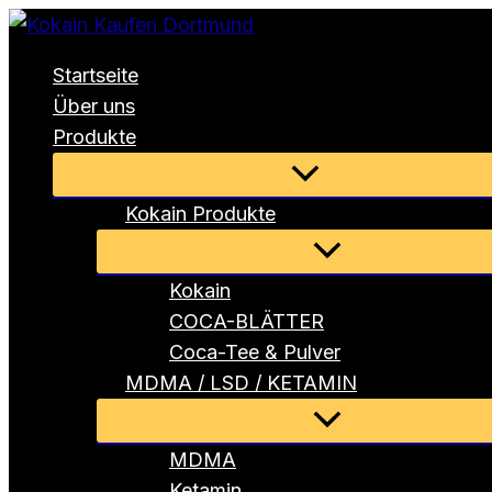
Zum
Inhalt
Startseite
springen
Über uns
Produkte
Menü
umschalten
Kokain Produkte
Menü
umschalten
Kokain
COCA-BLÄTTER
Coca-Tee & Pulver
MDMA / LSD / KETAMIN
Menü
umschalten
MDMA
Ketamin