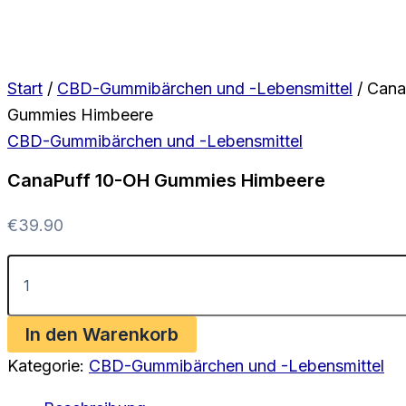
Start
/
CBD-Gummibärchen und -Lebensmittel
/ Cana
Gummies Himbeere
CBD-Gummibärchen und -Lebensmittel
CanaPuff 10-OH Gummies Himbeere
€
39.90
CanaPuff
10-
OH
Gummies
In den Warenkorb
Himbeere
Menge
Kategorie:
CBD-Gummibärchen und -Lebensmittel