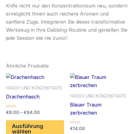
Knife nicht nur den Konzentratkonsum neu, sondern
ermöglicht Ihnen auch reichere Aromen und
sanftere Züge. Integrieren Sie dieses transformative
Werkzeug in Ihre Dabbing-Routine und genießen Sie
jede Session wie nie zuvor!
Ähnliche Produkte
HASCH UND KONZENTRATE
HASCH UND KONZENTRATE
Drachenhasch
Blauer Traum
Bewertet
Preisspanne:
€
8.00
–
€
94.00
zerbrechen
mit
€8.00
0
Dieses
bis
von
Ausführung
Bewertet
€
14.00
5
Produkt
€94.00
wählen
mit