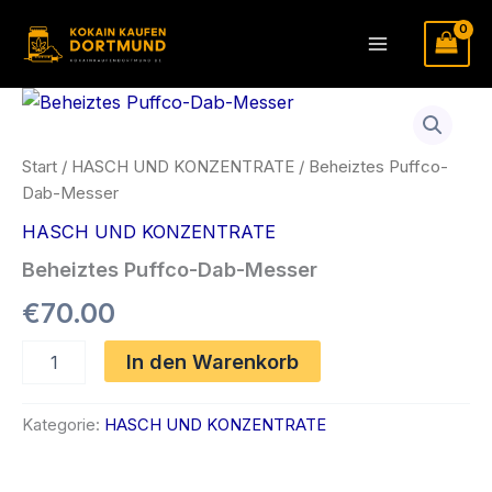
Zum
Inhalt
Main
springen
Menu
Start
/
HASCH UND KONZENTRATE
/ Beheiztes Puffco-
Dab-Messer
HASCH UND KONZENTRATE
Beheiztes Puffco-Dab-Messer
€
70.00
Beheiztes
In den Warenkorb
Puffco-
Dab-
Messer
Kategorie:
HASCH UND KONZENTRATE
Menge