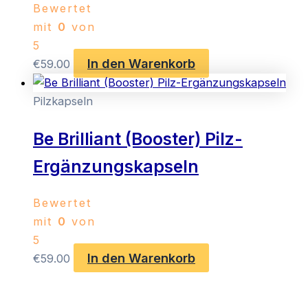
Bewertet
mit
0
von
5
In den Warenkorb
€
59.00
Pilzkapseln
Be Brilliant (Booster) Pilz-
Ergänzungskapseln
Bewertet
mit
0
von
5
In den Warenkorb
€
59.00