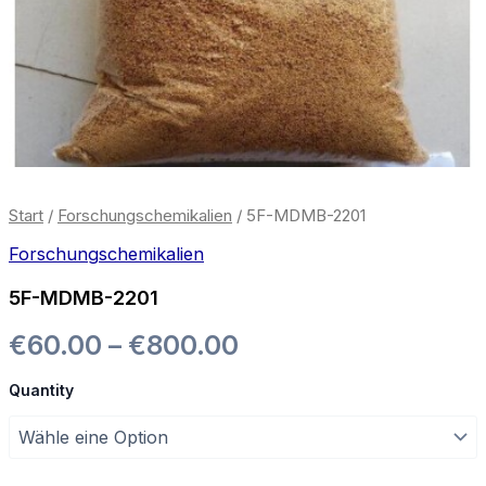
Start
/
Forschungschemikalien
/ 5F-MDMB-2201
Forschungschemikalien
5F-MDMB-2201
Preisspanne:
€
60.00
–
€
800.00
€60.00
Quantity
bis
€800.00