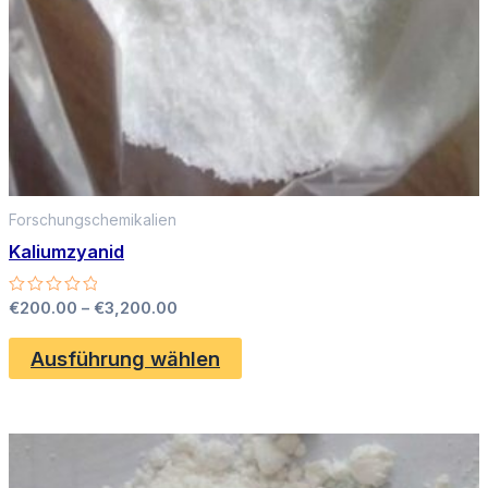
Forschungschemikalien
Kaliumzyanid
Preisspanne:
Bewertet
€
200.00
–
€
3,200.00
mit
€200.00
0
Dieses
bis
von
Ausführung wählen
Produkt
5
€3,200.00
weist
mehrere
Varianten
auf.