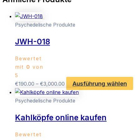
Psychedelische Produkte
JWH-018
Bewertet
mit
0
von
5
Ausführung wählen
Preisspanne:
Di
€
190.00
–
€
3,000.00
€190.00
Pr
bis
we
Psychedelische Produkte
€3,000.00
me
Kahlköpfe online kaufen
Va
auf
Di
Bewertet