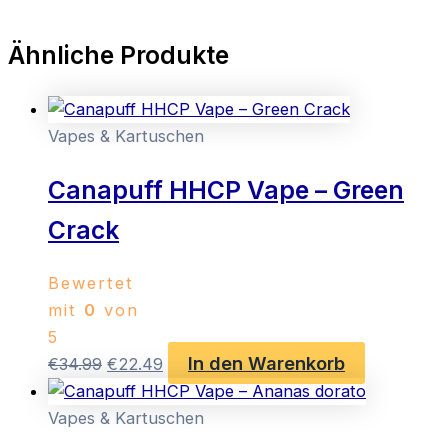
Ähnliche Produkte
Vapes & Kartuschen
Canapuff HHCP Vape – Green
Crack
Bewertet
mit
0
von
5
In den Warenkorb
Ursprünglicher
Aktueller
€
34.99
€
22.49
Preis
Preis
war:
ist:
Vapes & Kartuschen
€34.99
€22.49.