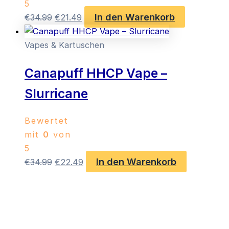
5
In den Warenkorb
Ursprünglicher
Aktueller
€
34.99
€
21.49
Preis
Preis
war:
ist:
Vapes & Kartuschen
€34.99
€21.49.
Canapuff HHCP Vape –
Slurricane
Bewertet
mit
0
von
5
In den Warenkorb
Ursprünglicher
Aktueller
€
34.99
€
22.49
Preis
Preis
war:
ist:
€34.99
€22.49.