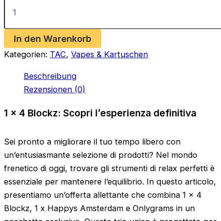
war:
ist:
x
€104.70
€80.00.
4
Blockz
In den Warenkorb
(H2)
+
Kategorien:
TAC
,
Vapes & Kartuschen
1
x
Beschreibung
Happys
Rezensionen (0)
Amsterdam
(TAC)
+
1 x 4 Blockz: Scopri l’esperienza definitiva
Onlygrams
(H2)
Sparangebot
Sei pronto a migliorare il tuo tempo libero con
Menge
un’entusiasmante selezione di prodotti? Nel mondo
frenetico di oggi, trovare gli strumenti di relax perfetti è
essenziale per mantenere l’equilibrio. In questo articolo,
presentiamo un’offerta allettante che combina 1 x 4
Blockz, 1 x Happys Amsterdam e Onlygrams in un