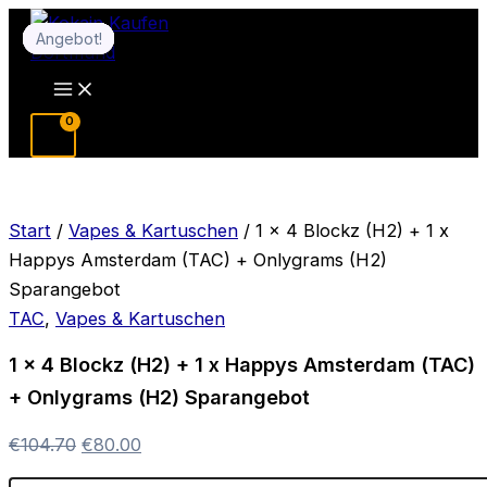
Zum
Angebot!
Angebot!
Angebot!
Angebot!
Angebot!
Angebot!
Angebot!
Inhalt
springen
Main
Menu
Start
/
Vapes & Kartuschen
/ 1 x 4 Blockz (H2) + 1 x
Happys Amsterdam (TAC) + Onlygrams (H2)
Sparangebot
TAC
,
Vapes & Kartuschen
1 x 4 Blockz (H2) + 1 x Happys Amsterdam (TAC)
+ Onlygrams (H2) Sparangebot
Ursprünglicher
Aktueller
€
104.70
€
80.00
Preis
Preis
1