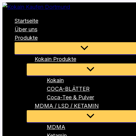
Zum
Inhalt
Startseite
springen
Über uns
Produkte
Menü
umschalten
Kokain Produkte
Menü
umschalten
Kokain
COCA-BLÄTTER
Coca-Tee & Pulver
MDMA / LSD / KETAMIN
Menü
umschalten
MDMA
Ketamin