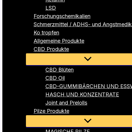
LSD
Forschungschemikalien
Schmerzmittel / ADHS- und Angstmedi
Ko tropfen
Allgemeine Produkte
CBD Produkte
Menü
umschalten
CBD Blüten
CBD Oil
CBD-GUMMIBÄRCHEN UND ESS
HASCH UND KONZENTRATE
Joint and Prelolls
Pilze Produkte
Menü
umschalten
MAGISCHE PILZE