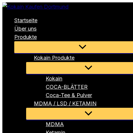
Zum
Inhalt
Startseite
springen
Über uns
Produkte
Menü
umschalten
Kokain Produkte
Menü
umschalten
Kokain
COCA-BLÄTTER
Coca-Tee & Pulver
MDMA / LSD / KETAMIN
Menü
umschalten
MDMA
Ketamin