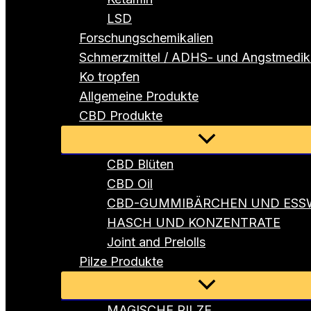
LSD
Forschungschemikalien
Schmerzmittel / ADHS- und Angstmedi
Ko tropfen
Allgemeine Produkte
CBD Produkte
Menü
umschalten
CBD Blüten
CBD Oil
CBD-GUMMIBÄRCHEN UND ESS
HASCH UND KONZENTRATE
Joint and Prelolls
Pilze Produkte
Menü
umschalten
MAGISCHE PILZE