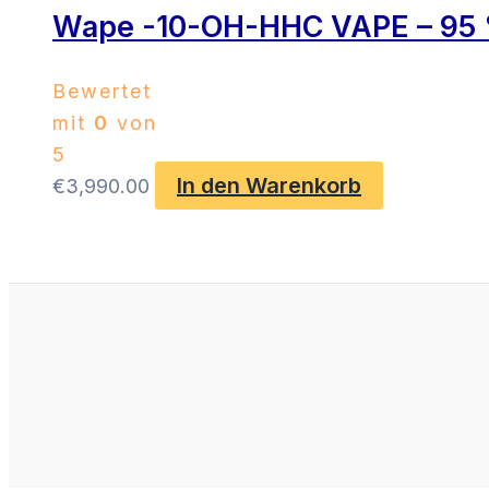
Wape -10-OH-HHC VAPE – 95 
Bewertet
mit
0
von
5
In den Warenkorb
€
3,990.00